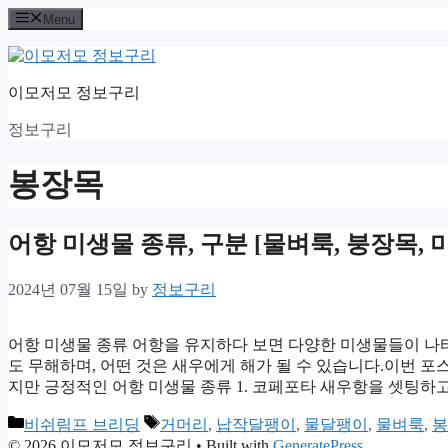
Skip
Menu
to
content
이모저모 정보구리
정보구리
봉장목
어항 미생물 종류, 구분 [물벼룩, 붕장목,
2024년 07월 15일
by
정보구리
어항 미생물 종류 어항을 유지하다 보면 다양한 미생물들이 나
도 무해하며, 어떤 것은 새우에게 해가 될 수 있습니다.이번 
지만 긍정적인 어항 미생물 종류 1. 코페포타 새우항을 셋팅하
Categories
Tags
비쉬림프 브리딩
거머리
,
납작달팽이
,
물달팽이
,
물벼룩
,
봉
© 2026 이모저모 정보구리
• Built with
GeneratePress