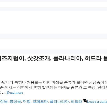
 미즈지렁이, 삿갓조개, 플라나리아, 히드라 등
타납니다.특히나 처음보는 어항 미생물 종류가 보이면 궁금증이 
포스팅에서는 어항에서 흔히 발견되는 미생물 종류와 그 특징, 관리
고 …
Read more
장목
,
붕장목
,
어항
,
코페포타
,
플라나리아
,
히드라
Leave a com