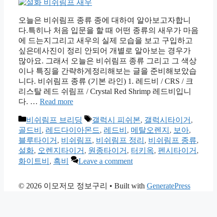
오늘은 비쉬림프 종류 종에 대하여 알아보고자합니
다.특히나 처음 입문을 할 때 어떤 종류의 새우가 마음
에 드는지그리고 새우의 실제 모습을 보고 구입하고
싶은데사진이 정리 안되어 개별로 알아보는 경우가
많아요. 그래서 오늘은 비쉬림프 종류 그리고 그 색상
이나 특징을 간략하게정리해보는 글을 준비해보았습
니다. 비쉬림프 종류 (기본 라인) 1. 레드비 / CRS / 크
리스탈 레드 쉬림프 / Crystal Red Shrimp 레드비입니
다. …
Read more
Categories
Tags
비쉬림프 브리딩
갤럭시 피쉬본
,
갤럭시타이거
,
골드비
,
레드다이아몬드
,
레드비
,
메탈오렌지
,
보아
,
블루타이거
,
비쉬림프
,
비쉬림프 정리
,
비쉬림프 종류
,
설화
,
오렌지타이거
,
원종타이거
,
터키옥
,
펜시타이거
,
화이트비
,
흑비
Leave a comment
© 2026 이모저모 정보구리
• Built with
GeneratePress